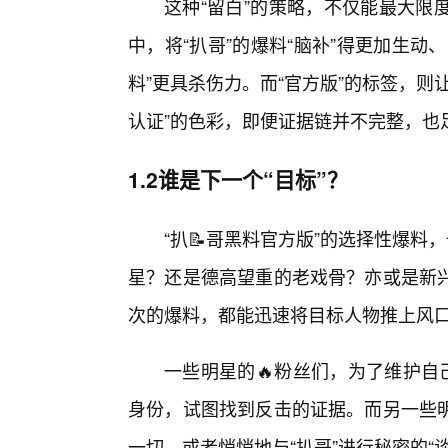
这种“留白”的策略，不仅能最大限
中，将“扒哥”的爆料“脑补”得更加生
料”更具杀伤力。而“官方版”的标签，
认证”的色彩，即便证据链并不完整，也
1.2谁是下一个“目标”？
“扒📝哥黑料官方版”的选择性爆料
星？还是德高望重的老戏骨？亦或是新
次的爆料，都能迅速将目标人物推上风
一些明星的🔥粉丝们，为了维护自
身份，试图找到反击的证据。而另一些
一切，或者悄悄地与“扒哥”进行秘密的