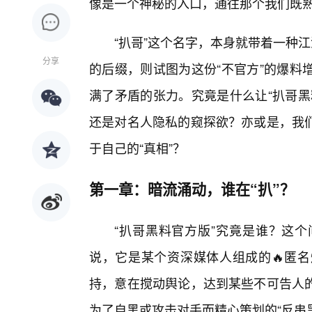
像是一个神秘的入口，通往那个我们既
“扒哥”这个名字，本身就带着一种
分享
的后缀，则试图为这份“不官方”的爆料
满了矛盾的张力。究竟是什么让“扒哥黑
还是对名人隐私的窥探欲？亦或是，我
于自己的“真相”？
第一章：暗流涌动，谁在“扒”？
“扒哥黑料官方版”究竟是谁？这
说，它是某个资深媒体人组成的🔥匿
持，意在搅动舆论，达到某些不可告人
为了自黑或攻击对手而精心策划的“反串