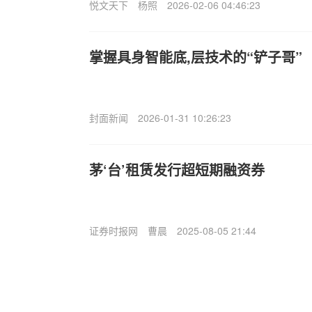
悦文天下
杨照
2026-02-06 04:46:23
掌握具身智能底,层技术的“铲子哥”
封面新闻
2026-01-31 10:26:23
茅‘台’租赁发行超短期融资券
证券时报网
曹晨
2025-08-05 21:44