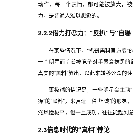
动作，每一个表情，都可能被放大，被
力，是普通人难以想象的。
2.2.2借力打🙂力：“反扒”与“自曝
在某些情况下，“扒哥黑料官方版”
一个明星面临着被竞争对手恶意抹黑的局
真实的“黑料”放出，以此来转移公众的
更极端的情况是，一些明星会主动“
痒”的“黑料”，来营造一种“坦诚”的形
然风险极高，但一旦成功，往往能起到
2.3信息时代的“真相”悖论