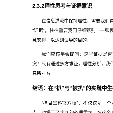
2.3.2理性思考与证据意识
在信息洪流中保持理性，需要我们具
“证据”，往往需要我们仔细甄别。一张
意安排，以达到误导的目的。
我们应该学会提问：这些证据是否
突？只有通过多方求证，理性分析，我
息所左右。
结语：在“扒”与“被扒”的夹缝中生
“扒哥黑料官方版”，不仅仅是一
点，也揭示了大众的心理需求。在这个真