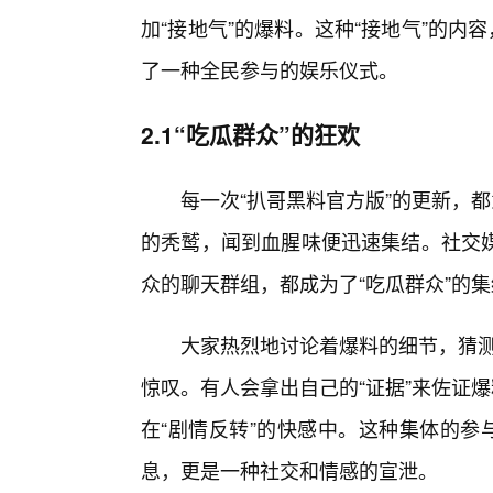
加“接地气”的爆料。这种“接地气”的内
了一种全民参与的娱乐仪式。
2.1“吃瓜群众”的狂欢
每一次“扒哥黑料官方版”的更新，
的秃鹫，闻到血腥味便迅速集结。社交
众的聊天群组，都成为了“吃瓜群众”的
大家热烈地讨论着爆料的细节，猜测
惊叹。有人会拿出自己的“证据”来佐证
在“剧情反转”的快感中。这种集体的参
息，更是一种社交和情感的宣泄。