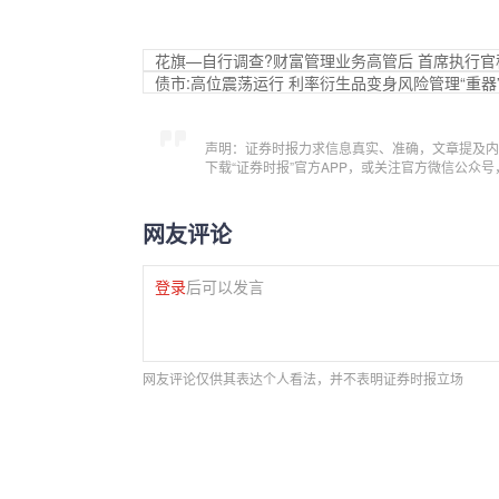
花旗—自行调查?财富管理业务高管后 首席执行
债市:高位震荡运行 利率衍生品变身风险管理“重器
声明：证券时报力求信息真实、准确，文章提及内
下载“证券时报”官方APP，或关注官方微信公众
网友评论
登录
后可以发言
网友评论仅供其表达个人看法，并不表明证券时报立场