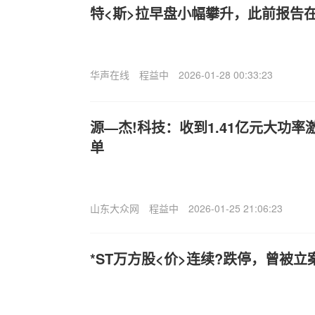
特<斯>拉早盘小幅攀升，此前报告
华声在线
程益中
2026-01-28 00:33:23
源—杰!科技：收到1.41亿元大功
单
山东大众网
程益中
2026-01-25 21:06:23
*ST万方股<价>连续?跌停，曾被