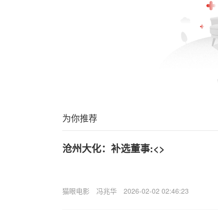
为你推荐
沧州大化：补选董事:<>
猫眼电影
冯兆华
2026-02-02 02:46:23