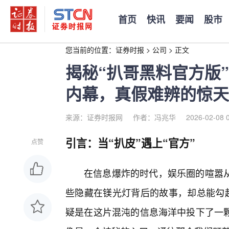
首页
快讯
要闻
股市
您当前的位置：
证券时报
>
公司
>
正文
揭秘“扒哥黑料官方版
内幕，真假难辨的惊天
来源：证券时报网
作者：冯兆华
2026-02-08 
引言：当“扒皮”遇上“官方”
点赞
在信息爆炸的时代，娱乐圈的喧嚣从
些隐藏在镁光灯背后的故事，却总能勾起
疑是在这片混沌的信息海洋中投下了一